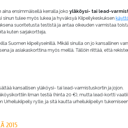
 aina ensimmäisellä kerralla joko
yläköysi- tai lead-varmis
asi sinun tulee myös lukea ja hyväksyä Kiipeilykeskuksen
käytt
uksena suoritetusta testistä ja antaa oikeuden varmistaa toista
ita kuten sarjakortteja.
la Suomen kiipeilyseinillä. Mikäli sinulla on jo kansallinen var
na ja asiakaskorttina myös meillä. Tällöin riittää, että rekister
ältää kansallisen yläköysi- tai lead-varmistuskortin ja jojon.
öysikorttiin ilman testiä (hinta 20 €), mutta lead-kortti vaatii
heilukiipeily ry:lle, ja sitä kautta urheilukiipeilyn tukemisee
Ä 2015