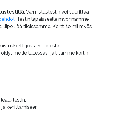
tustestillä
. Varmistustestin voi suorittaa
öehdot
. Testin läpäisseelle myönnämme
 kiipeilijää tiloissamme. Kortti toimii myös
mistuskortti jostain toisesta
öidyt meille tullessasi, ja liitämme kortin
 lead-testin.
n ja kehittämiseen.