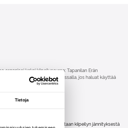
aa organisoi kaksi kiipeilyseuraa: Tapanilan Erän
ttämään seuran jäsenkortin kassalla, jos haluat käyttää
Tietoja
vuotiaille lapsille ja nuorille.
lisena liikuntamuotona ja nautitaan kiipeilyn jännityksestä
 ominaisuuksien tukemiseen