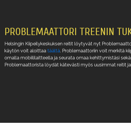
PROBLEMAATTORI TREENIN TU
Helsingin Kiipeilykeskuksen reitit löytyvät nyt Problemaatt
käytön voit aloittaa
täältä
. Problemaattoriin voit merkitä kii
omalla mobiililaitteella ja seurata omaa kehittymistäsi sekä 
Problemaattorista löydät kätevästi myös uusimmat reitit ja