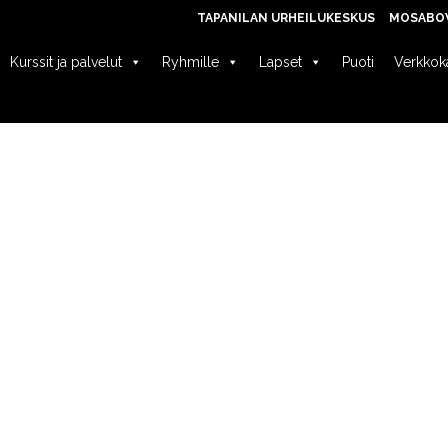
TAPANILAN URHEILUKESKUS
MOSABO
Kurssit ja palvelut
Ryhmille
Lapset
Puoti
Verkkok
AJILLE