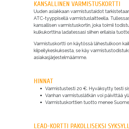
KANSALLINEN VARMISTUSKORTTI
Uuden asiakkaan varmistustaidot tarkistetaan
ATC-tyyppisellä varmistuslaitteella. Tulless
kansallisen varmistuskortin, joka toimii todist
kulkukorttina ladatessasi siihen erilaisia tuotte
Varmistuskortti on käytössä lähestulkoon kaikil
kiipeilykeskuksesta, se käy varmistustodistukse
asiakasjärjestelmäämme.
HINNAT
Varmistustesti 20 €. Hyväksytty testi sis
Vanhan varmistuslätkän voi päivittää yläk
Varmistuskorttien tuotto menee Suomen Ur
LEAD-KORTTI PAKOLLISEKSI SYKSYLL