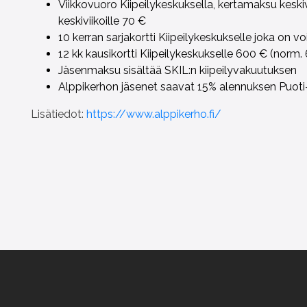
Viikkovuoro Kiipeilykeskuksella, kertamaksu keskivi
keskiviikoille
70 €
10 kerran sarjakortti Kiipeilykeskukselle joka on 
12 kk kausikortti Kiipeilykeskukselle 600 € (norm.
Jäsenmaksu sisältää SKIL:n kiipeilyvakuutuksen
Alppikerhon jäsenet saavat 15% alennuksen Puoti-
Lisätiedot:
https://www.alppikerho.fi/