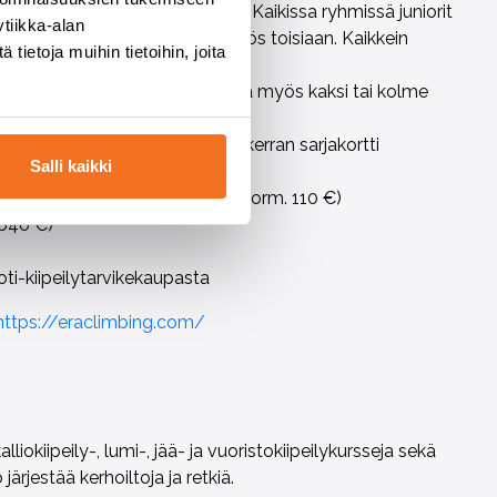
n Kiipeilykeskuksen sisäseinillä. Kaikissa ryhmissä juniorit
tiikka-alan
rmistamiseen ja varmistavat myös toisiaan. Kaikkein
ietoja muihin tietoihin, joita
harrastusta kohtaan.
iikossa – halutessaan voi ottaa myös kaksi tai kolme
s- ja jatkoryhmiin.
ikkoisin 8 € koko päivä tai 10 kerran sarjakortti
Salli kaikki
voimassa kaikkina päivinä 90 € (norm. 110 €)
 640 €)
ti-kiipeilytarvikekaupasta
https://eraclimbing.com/
lliokiipeily-, lumi-, jää- ja vuoristokiipeilykursseja sekä
ärjestää kerhoiltoja ja retkiä.