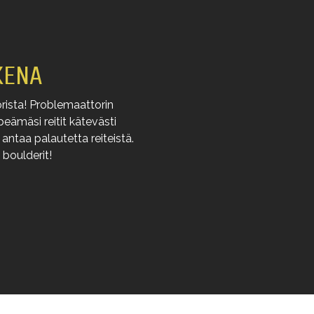
KENA
orista! Problemaattorin
peämäsi reitit kätevästi
antaa palautetta reiteistä.
 boulderit!