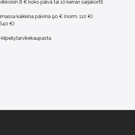
ikkoisin 8 € koko päivä tai 10 kerran sarjakortti
voimassa kaikkina päivinä 90 € (norm. 110 €)
 640 €)
kiipeilytarvikekaupasta