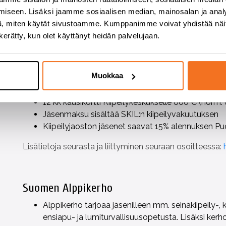
turvallisesti ohjaajan valvonnan alla Helsingi
iseen. Lisäksi jaamme sosiaalisen median, mainosalan ja analy
opettelevat tarvittavat taidot toistensa va
, miten käytät sivustoamme. Kumppanimme voivat yhdistää näitä t
tärkeintä on junnun oma motivaatio kiipeily
n kerätty, kun olet käyttänyt heidän palvelujaan.
Nuorten kiipeilyryhmät kokoontuvat kerran v
kiipeilykertaa viikolle. Ryhmät on jaettu alkei
Viikkovuoro Kiipeilykeskuksella, kertamaksu keskivi
Muokkaa
keskiviikoille
70 €
10 kerran sarjakortti Kiipeilykeskukselle joka on 
12 kk kausikortti Kiipeilykeskukselle 600 € (norm.
Jäsenmaksu sisältää SKIL:n kiipeilyvakuutuksen
Kiipeilyjaoston jäsenet saavat 15% alennuksen Puo
Lisätietoja seurasta ja liittyminen seuraan osoitteessa:
Suomen Alppikerho
Alppikerho tarjoaa jäsenilleen mm. seinäkiipeily-, ka
ensiapu- ja lumiturvallisuusopetusta. Lisäksi kerho j