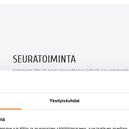
SEURATOIMINTA
Helsingin Kiipeilykeskuksen tiloissa kiipeilyseuratoimint
Kiipeilyjaosto sekä Suomen Alppikerho. Varauduthan esi
seuraetuja Kiipeilykeskuksen tuotteisiin.
Yksityiskohdat
Tapanilan Erä Kiipeilyjaosto
Kiipeilyjaosto järjestää kiipeilyryhmätoimintaa 6-16-
itä
Junnuryhmissä tutustutaan kiipeilyyn urheilul
mme sisällön ja mainosten räätälöimiseen, sosiaalisen median